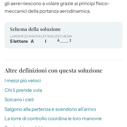
gli
aerei
riescono a volare grazie ai principi fisico-
meccanici della portanza aerodinamica.
Schema della soluzione
LUNGHEZZA
INIZIALE
FINALE
SCHEMA
5 lettere
A
I
A___I
Altre definizioni con questa soluzione
I mezzi più veloci
Chi li prende vola
Solcano i cieli
Salgono alla partenza e scendono all’arrivo
La torre di controllo coordina le loro manovre