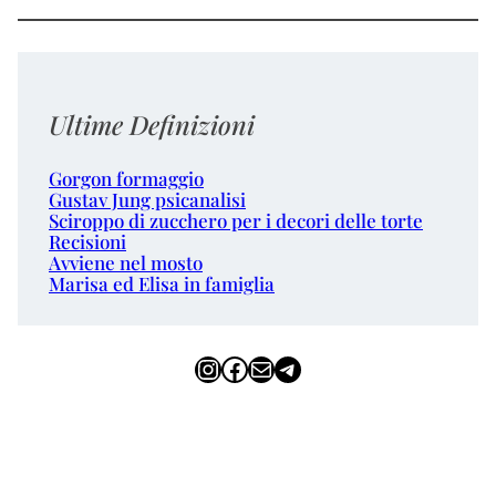
Ultime Definizioni
Gorgon formaggio
Gustav Jung psicanalisi
Sciroppo di zucchero per i decori delle torte
Recisioni
Avviene nel mosto
Marisa ed Elisa in famiglia
Instagram
Facebook
Email
Telegram