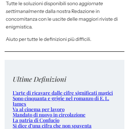
Tutte le soluzioni disponibili sono
aggiornate
settimanalmente
dalla nostra Redazione in
concomitanza con le uscite delle maggiori riviste di
enigmistica.
Aiuto per tutte le definizioni più difficili.
Ultime Definizioni
L’arte di ricavare dalle cifre significati magici
Sono cinquanta e grigie nel romanzo di E. L.
James
Va al cinema per lavoro
Mandato di nuovo in circolazione
La patria di Confucio
Si dice d’una cifra che non spaventa