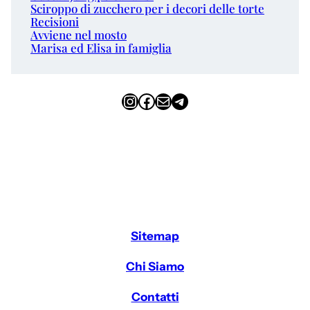
Sciroppo di zucchero per i decori delle torte
Recisioni
Avviene nel mosto
Marisa ed Elisa in famiglia
Instagram
Facebook
Email
Telegram
Sitemap
Chi Siamo
Contatti