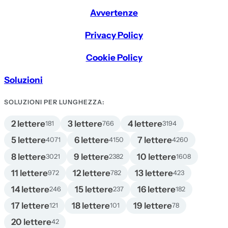
Avvertenze
Privacy Policy
Cookie Policy
Soluzioni
SOLUZIONI PER LUNGHEZZA:
2 lettere
3 lettere
4 lettere
181
766
3194
5 lettere
6 lettere
7 lettere
4071
4150
4260
8 lettere
9 lettere
10 lettere
3021
2382
1608
11 lettere
12 lettere
13 lettere
972
782
423
14 lettere
15 lettere
16 lettere
246
237
182
17 lettere
18 lettere
19 lettere
121
101
78
20 lettere
42