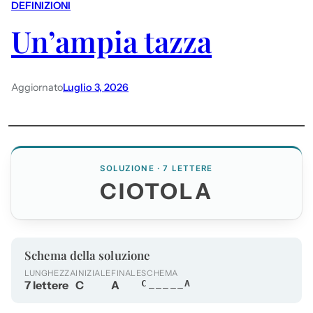
DEFINIZIONI
Un’ampia tazza
Aggiornato
Luglio 3, 2026
SOLUZIONE · 7 LETTERE
CIOTOLA
Schema della soluzione
LUNGHEZZA
INIZIALE
FINALE
SCHEMA
7 lettere
C
A
C_____A