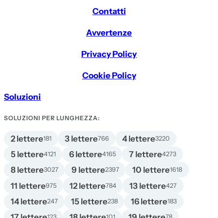
Contatti
Avvertenze
Privacy Policy
Cookie Policy
Soluzioni
SOLUZIONI PER LUNGHEZZA:
2 lettere
3 lettere
4 lettere
181
766
3220
5 lettere
6 lettere
7 lettere
4121
4165
4273
8 lettere
9 lettere
10 lettere
3027
2397
1618
11 lettere
12 lettere
13 lettere
975
784
427
14 lettere
15 lettere
16 lettere
247
238
183
17 lettere
18 lettere
19 lettere
123
101
78