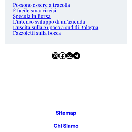
Possono essere a tracolla
È facile smarrircisi
Specula in Borsa
L’intenso sviluppo di un’azienda
L’uscita sulla A1 poco a sud di Bologna
Fazzoletti sulla bocca
Instagram
Facebook
Email
Telegram
Sitemap
Chi Siamo