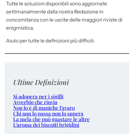
Tutte le soluzioni disponibili sono
aggiornate
settimanalmente
dalla nostra Redazione in
concomitanza con le uscite delle maggiori riviste di
enigmistica.
Aiuto per tutte le definizioni più difficili.
Ultime Definizioni
Si adopera per i sigilli
Avverbio che rinvia
Non lo è di maniche l’avaro
Chi non lo passa non lo supera
La mela che può guastare le altre
L’aroma dei biscotti brigidini