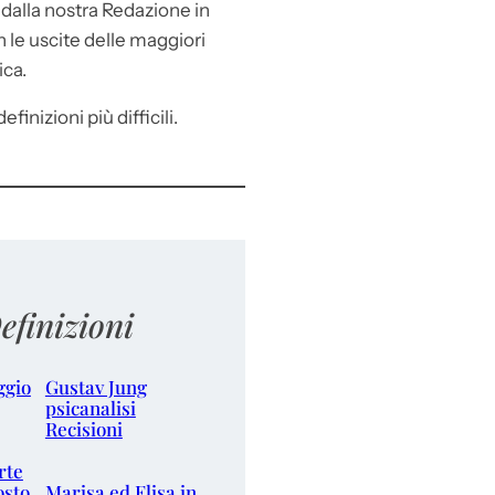
e
dalla nostra Redazione in
le uscite delle maggiori
ica.
efinizioni più difficili.
efinizioni
ggio
Gustav Jung
psicanalisi
Recisioni
rte
osto
Marisa ed Elisa in