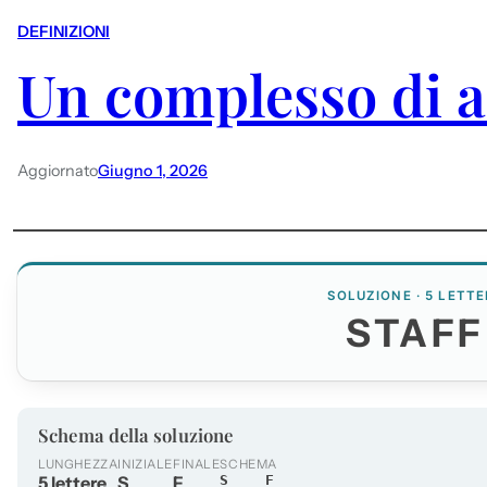
DEFINIZIONI
Un complesso di a
Aggiornato
Giugno 1, 2026
SOLUZIONE · 5 LETTE
STAFF
Schema della soluzione
LUNGHEZZA
INIZIALE
FINALE
SCHEMA
5 lettere
S
F
S___F