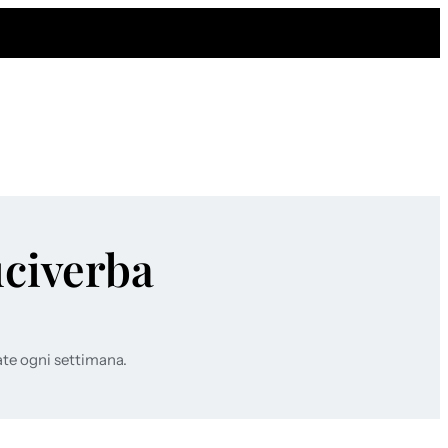
uciverba
ate ogni settimana.