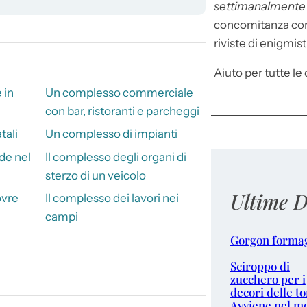
settimanalment
concomitanza con 
riviste di enigmist
Aiuto per tutte le d
 in
Un complesso commerciale
con bar, ristoranti e parcheggi
tali
Un complesso di impianti
de nel
Il complesso degli organi di
sterzo di un veicolo
Ultime D
ovre
Il complesso dei lavori nei
campi
Gorgon forma
Sciroppo di
zucchero per i
decori delle to
Avviene nel m