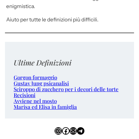
enigmistica.
Aiuto per tutte le definizioni più difficili.
Ultime Definizioni
Gorgon formaggio
Gustav Jung psicanalisi
Sciroppo di zucchero per i decori delle torte
Recisioni
Avviene nel mosto
Marisa ed Elisa in famiglia
Instagram
Facebook
Email
Telegram