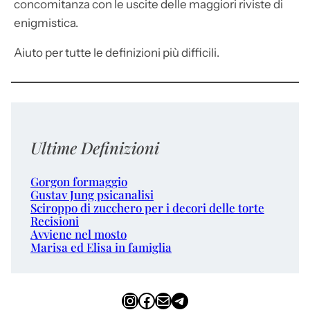
concomitanza con le uscite delle maggiori riviste di
enigmistica.
Aiuto per tutte le definizioni più difficili.
Ultime Definizioni
Gorgon formaggio
Gustav Jung psicanalisi
Sciroppo di zucchero per i decori delle torte
Recisioni
Avviene nel mosto
Marisa ed Elisa in famiglia
Instagram
Facebook
Email
Telegram