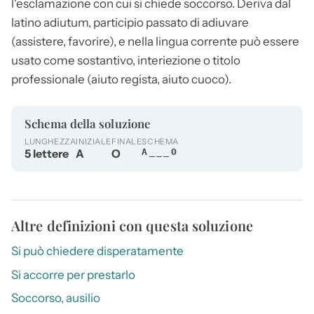
l'esclamazione con cui si chiede soccorso. Deriva dal
latino adiutum, participio passato di adiuvare
(assistere, favorire), e nella lingua corrente può essere
usato come sostantivo, interiezione o titolo
professionale (
aiuto
regista,
aiuto
cuoco).
Schema della soluzione
LUNGHEZZA
INIZIALE
FINALE
SCHEMA
5 lettere
A
O
A___O
Altre definizioni con questa soluzione
Si può chiedere disperatamente
Si accorre per prestarlo
Soccorso, ausilio