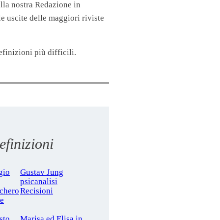
lla nostra Redazione in
 uscite delle maggiori riviste
finizioni più difficili.
finizioni
gio
Gustav Jung
psicanalisi
cchero
Recisioni
le
sto
Marisa ed Elisa in