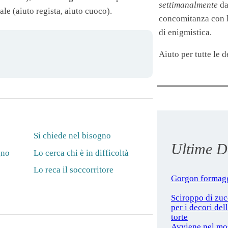
settimanalmente
da
ale (
aiuto
regista,
aiuto
cuoco).
concomitanza con le
di enigmistica.
Aiuto per tutte le de
Si chiede nel bisogno
Ultime De
gno
Lo cerca chi è in difficoltà
Lo reca il soccorritore
Gorgon formag
Sciroppo di zu
per i decori del
torte
Avviene nel mo