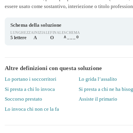
essere usato come sostantivo, interiezione o titolo profession
Schema della soluzione
LUNGHEZZA
INIZIALE
FINALE
SCHEMA
A___O
5 lettere
A
O
Altre definizioni con questa soluzione
Lo portano i soccorritori
Lo grida l’assalito
Si presta a chi lo invoca
Si presta a chi ne ha biso
Soccorso prestato
Assiste il primario
Lo invoca chi non ce la fa