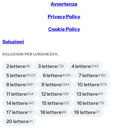
Avvertenze
Privacy Policy
Cookie Policy
Soluzioni
SOLUZIONI PER LUNGHEZZA:
2 lettere
3 lettere
4 lettere
181
729
3145
5 lettere
6 lettere
7 lettere
4003
4091
4183
8 lettere
9 lettere
10 lettere
2961
2344
1574
11 lettere
12 lettere
13 lettere
954
766
411
14 lettere
15 lettere
16 lettere
245
232
178
17 lettere
18 lettere
19 lettere
117
96
77
20 lettere
41