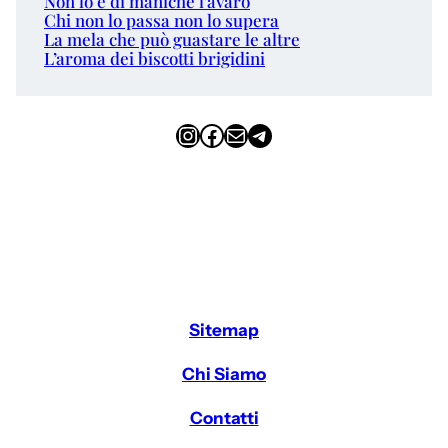
Non lo è di maniche l’avaro
Chi non lo passa non lo supera
La mela che può guastare le altre
L’aroma dei biscotti brigidini
Instagram
Facebook
Email
Telegram
Sitemap
Chi Siamo
Contatti