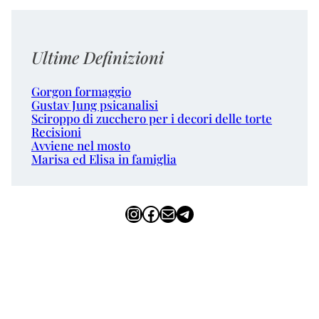
Ultime Definizioni
Gorgon formaggio
Gustav Jung psicanalisi
Sciroppo di zucchero per i decori delle torte
Recisioni
Avviene nel mosto
Marisa ed Elisa in famiglia
Instagram
Facebook
Email
Telegram