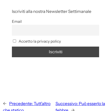
Iscriviti alla nostra Newsletter Settimanale
Email
Accetto la privacy policy
←
Precedente:
Tutt’altro
Successivo:
Può esserlo la
che statico
febbre
→