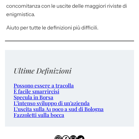
concomitanza con le uscite delle maggiori riviste di
enigmistica.
Aiuto per tutte le definizioni più difficili.
Ultime Definizioni
Possono essere a tracolla
È facile smarrircisi
Specula in Borsa
L’intenso sviluppo di un’azienda
L’uscita sulla A1 poco a sud di Bologna
Fazzoletti sulla bocca
Instagram
Facebook
Email
Telegram