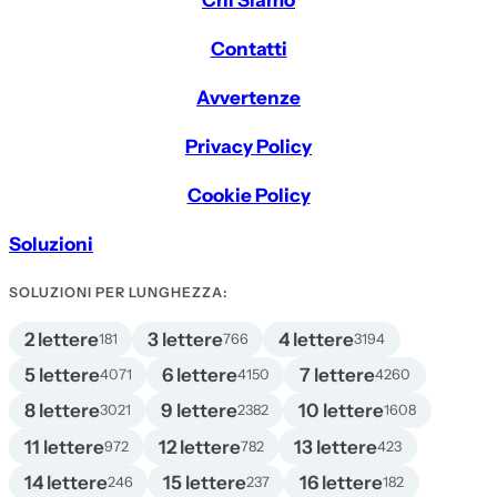
Contatti
Avvertenze
Privacy Policy
Cookie Policy
Soluzioni
SOLUZIONI PER LUNGHEZZA:
2 lettere
3 lettere
4 lettere
181
766
3194
5 lettere
6 lettere
7 lettere
4071
4150
4260
8 lettere
9 lettere
10 lettere
3021
2382
1608
11 lettere
12 lettere
13 lettere
972
782
423
14 lettere
15 lettere
16 lettere
246
237
182