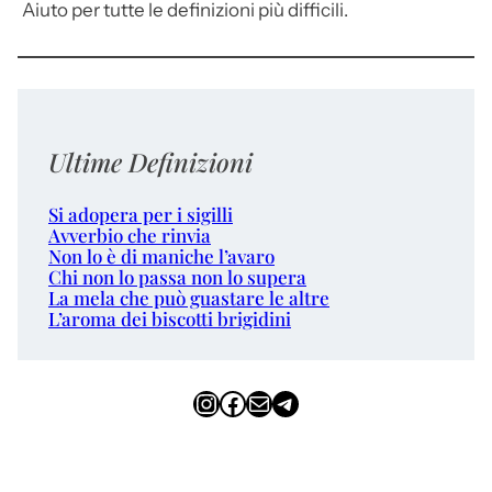
Aiuto per tutte le definizioni più difficili.
Ultime Definizioni
Si adopera per i sigilli
Avverbio che rinvia
Non lo è di maniche l’avaro
Chi non lo passa non lo supera
La mela che può guastare le altre
L’aroma dei biscotti brigidini
Instagram
Facebook
Email
Telegram