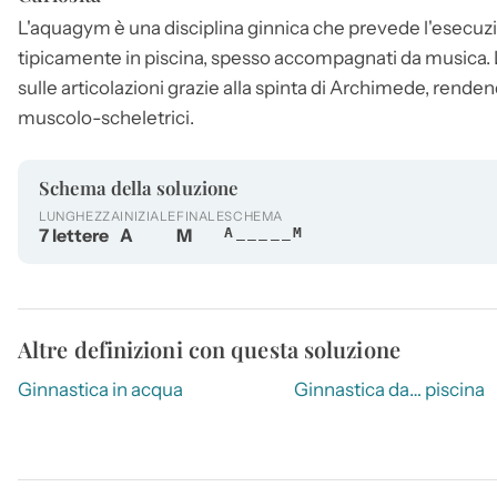
L'
aquagym
è una disciplina ginnica che prevede l'esecuzio
tipicamente in piscina, spesso accompagnati da musica. L
sulle articolazioni grazie alla spinta di Archimede, rend
muscolo-scheletrici.
Schema della soluzione
LUNGHEZZA
INIZIALE
FINALE
SCHEMA
7 lettere
A
M
A_____M
Altre definizioni con questa soluzione
Ginnastica in acqua
Ginnastica da… piscina