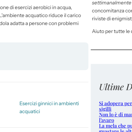
settimanalment
ne di esercizi aerobici in acqua,
concomitanza con 
'ambiente acquatico riduce il carico
riviste di enigmist
endola adatta a persone con problemi
Aiuto per tutte le d
Ultime D
Si adopera per
Esercizi ginnici in ambienti
sigilli
acquatici
Non lo è di ma
l’avaro
La mela che p
guastare le alt