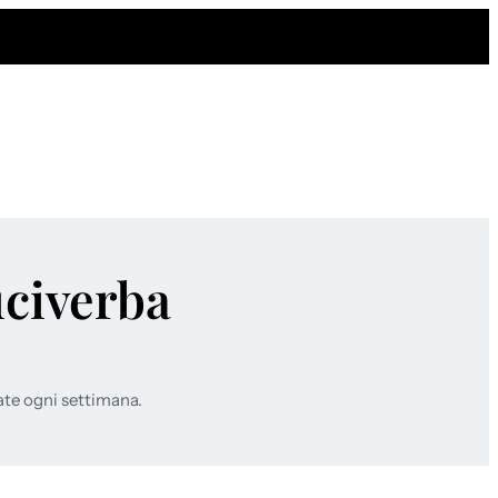
uciverba
ate ogni settimana.