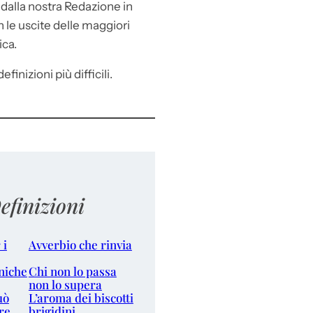
e
dalla nostra Redazione in
le uscite delle maggiori
ica.
efinizioni più difficili.
efinizioni
 i
Avverbio che rinvia
niche
Chi non lo passa
non lo supera
uò
L’aroma dei biscotti
re
brigidini