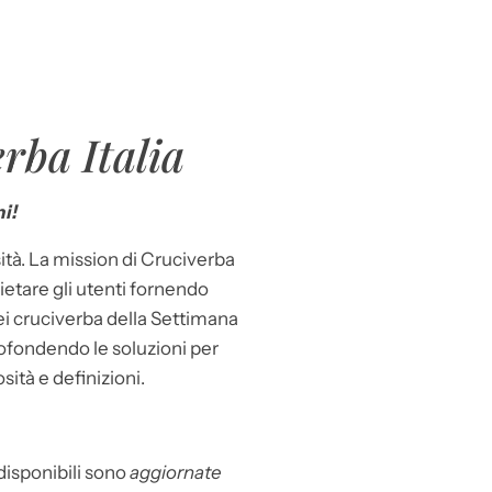
rba Italia
i!
ità. La mission di Cruciverba
llietare gli utenti fornendo
dei cruciverba della Settimana
ofondendo le soluzioni per
osità e definizioni.
 disponibili sono
aggiornate