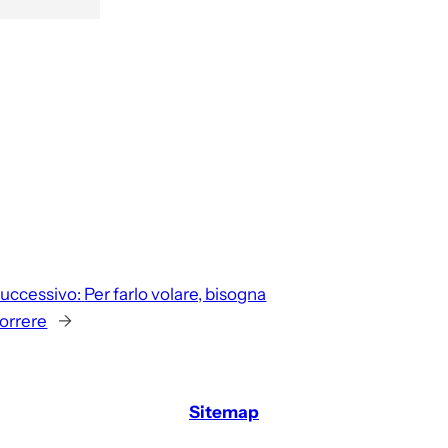
uccessivo:
Per farlo volare, bisogna
orrere
→
Sitemap