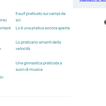
Il surf praticato sui campi da
orso
sci
Ins
entare
Lo è una pratica ancora aperta
Lo praticano amanti della
e
velocità
Una ginnastica praticata a
suon di musica
in