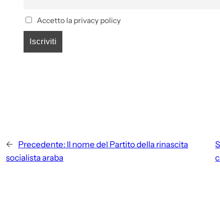
Accetto la privacy policy
←
Precedente:
Il nome del Partito della rinascita
S
socialista araba
c