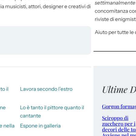
settimanalment
musicisti, attori, designer e creativi di
concomitanza con 
riviste di enigmist
Aiuto per tutte le d
Ultime D
to il
Lavora secondo l’estro
Gorgon forma
one
Lo è tanto il pittore quanto il
cantante
Sciroppo di
zucchero per i
e nella
Espone in galleria
decori delle to
Avviene nel m