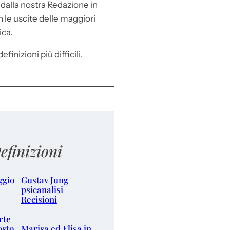
e
dalla nostra Redazione in
le uscite delle maggiori
ica.
efinizioni più difficili.
efinizioni
ggio
Gustav Jung
psicanalisi
Recisioni
rte
osto
Marisa ed Elisa in