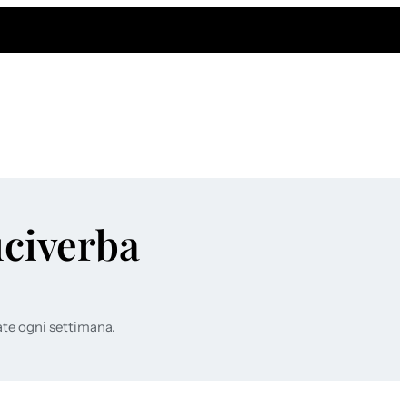
uciverba
ate ogni settimana.