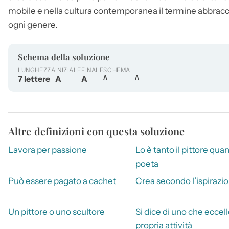
mobile e nella cultura contemporanea il termine abbraccia 
ogni genere.
Schema della soluzione
LUNGHEZZA
INIZIALE
FINALE
SCHEMA
7 lettere
A
A
A_____A
Altre definizioni con questa soluzione
Lavora per passione
Lo è tanto il pittore quan
poeta
Può essere pagato a cachet
Crea secondo l’ispirazi
Un pittore o uno scultore
Si dice di uno che eccell
propria attività