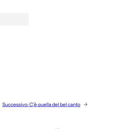
Successivo:
C’è quella del bel canto
→