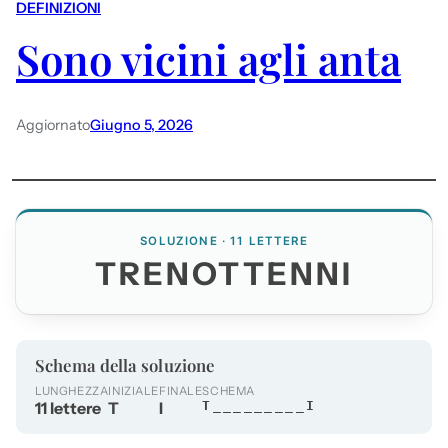
DEFINIZIONI
Sono vicini agli anta
Aggiornato
Giugno 5, 2026
SOLUZIONE · 11 LETTERE
TRENOTTENNI
Schema della soluzione
LUNGHEZZA
INIZIALE
FINALE
SCHEMA
11 lettere
T
I
T_________I