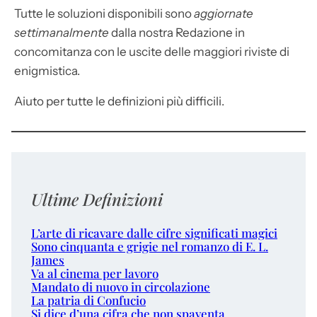
Tutte le soluzioni disponibili sono
aggiornate
settimanalmente
dalla nostra Redazione in
concomitanza con le uscite delle maggiori riviste di
enigmistica.
Aiuto per tutte le definizioni più difficili.
Ultime Definizioni
L’arte di ricavare dalle cifre significati magici
Sono cinquanta e grigie nel romanzo di E. L.
James
Va al cinema per lavoro
Mandato di nuovo in circolazione
La patria di Confucio
Si dice d’una cifra che non spaventa