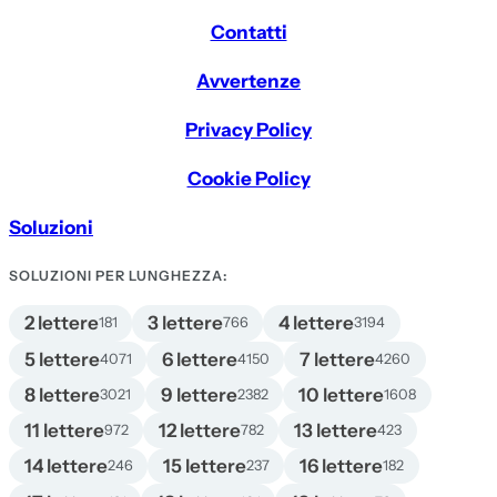
Contatti
Avvertenze
Privacy Policy
Cookie Policy
Soluzioni
SOLUZIONI PER LUNGHEZZA:
2 lettere
3 lettere
4 lettere
181
766
3194
5 lettere
6 lettere
7 lettere
4071
4150
4260
8 lettere
9 lettere
10 lettere
3021
2382
1608
11 lettere
12 lettere
13 lettere
972
782
423
14 lettere
15 lettere
16 lettere
246
237
182