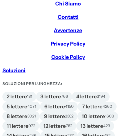
Chi Siamo
Contatti
Avvertenze
Privacy Policy
Cookie Policy
Soluzioni
SOLUZIONI PER LUNGHEZZA:
2 lettere
3 lettere
4 lettere
181
766
3194
5 lettere
6 lettere
7 lettere
4071
4150
4260
8 lettere
9 lettere
10 lettere
3021
2382
1608
11 lettere
12 lettere
13 lettere
972
782
423
14 lettere
15 lettere
16 lettere
246
237
182