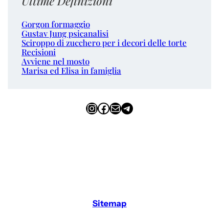
Ultime Definizioni
Gorgon formaggio
Gustav Jung psicanalisi
Sciroppo di zucchero per i decori delle torte
Recisioni
Avviene nel mosto
Marisa ed Elisa in famiglia
Instagram
Facebook
Email
Telegram
Sitemap