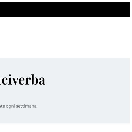
uciverba
ate ogni settimana.