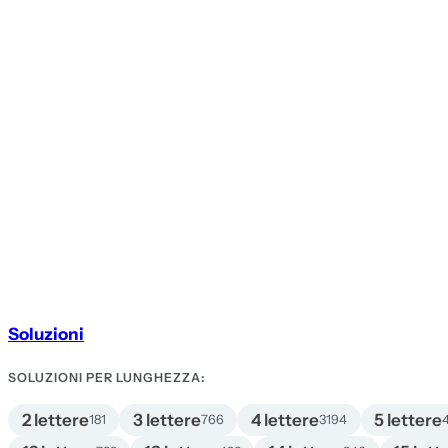
Soluzioni
SOLUZIONI PER LUNGHEZZA:
2 lettere
3 lettere
4 lettere
5 lettere
181
766
3194