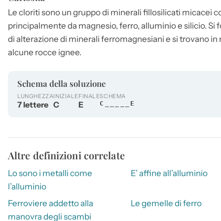
Le cloriti sono un gruppo di minerali fillosilicati micacei 
principalmente da magnesio, ferro, alluminio e silicio
di alterazione di minerali ferromagnesiani e si trovano i
alcune rocce ignee.
Schema della soluzione
LUNGHEZZA
INIZIALE
FINALE
SCHEMA
7 lettere
C
E
C_____E
Altre definizioni correlate
Lo sono i metalli come
E’ affine all’alluminio
l’alluminio
Ferroviere addetto alla
Le gemelle di ferro
manovra degli scambi