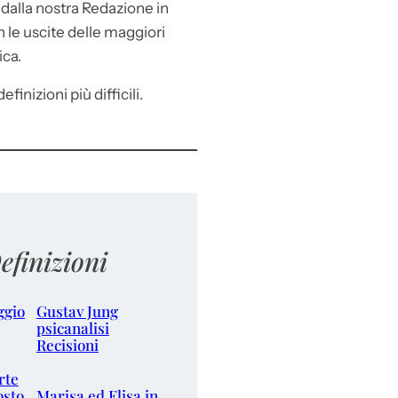
e
dalla nostra Redazione in
le uscite delle maggiori
ica.
efinizioni più difficili.
efinizioni
ggio
Gustav Jung
psicanalisi
Recisioni
rte
osto
Marisa ed Elisa in