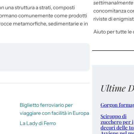
settimanalment
con una struttura a strati, composti
concomitanza con 
. Si formano comunemente come prodotti
riviste di enigmist
n rocce metamorfiche, sedimentarie e in
Aiuto per tutte le d
Ultime D
Gorgon forma
Biglietto ferroviario per
viaggiare con facilità in Europa
Sciroppo di
zucchero per i
La Lady di Ferro
decori delle to
Avviene nel m