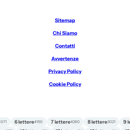
Sitemap
Chi Siamo
Contatti
Avvertenze
Privacy Policy
Cookie Policy
6 lettere
7 lettere
8 lettere
9 l
4071
4150
4260
3021