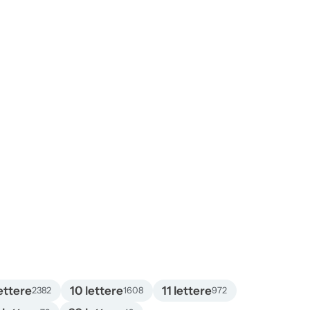
ettere
10 lettere
11 lettere
2382
1608
972