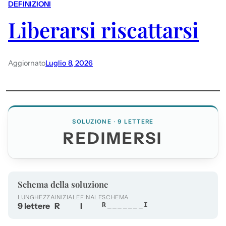
DEFINIZIONI
Liberarsi riscattarsi
Aggiornato
Luglio 8, 2026
SOLUZIONE · 9 LETTERE
REDIMERSI
Schema della soluzione
LUNGHEZZA
INIZIALE
FINALE
SCHEMA
9 lettere
R
I
R_______I