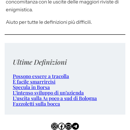
concomitanza con le uscite delle maggiori riviste di
enigmistica.
Aiuto per tutte le definizioni più difficili.
Ultime Definizioni
Possono essere a tracolla
È facile smarrircisi
Specula in Borsa
L’intenso sviluppo di un’azienda
L’uscita sulla A1 poco a sud di Bologna
Fazzoletti sulla bocca
Instagram
Facebook
Email
Telegram