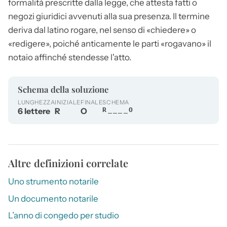
formalità prescritte dalla legge, che attesta fatti o
negozi giuridici avvenuti alla sua presenza. Il termine
deriva dal latino rogare, nel senso di «chiedere» o
«redigere», poiché anticamente le parti «rogavano» il
notaio affinché stendesse l'atto.
Schema della soluzione
LUNGHEZZA
INIZIALE
FINALE
SCHEMA
6 lettere
R
O
R____O
Altre definizioni correlate
Uno strumento notarile
Un documento notarile
L’anno di congedo per studio