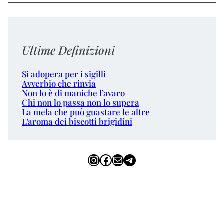
Ultime Definizioni
Si adopera per i sigilli
Avverbio che rinvia
Non lo è di maniche l’avaro
Chi non lo passa non lo supera
La mela che può guastare le altre
L’aroma dei biscotti brigidini
Instagram
Facebook
Email
Telegram