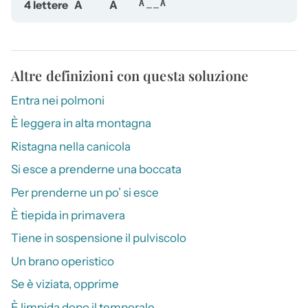
4 lettere
A
A
A__A
Altre definizioni con questa soluzione
Entra nei polmoni
È leggera in alta montagna
Ristagna nella canicola
Si esce a prenderne una boccata
Per prenderne un po’ si esce
È tiepida in primavera
Tiene in sospensione il pulviscolo
Un brano operistico
Se è viziata, opprime
È limpida dopo il temporale