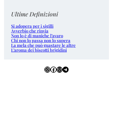
Ultime Definizioni
Si adopera per i sigilli
Avverbio che rinvia
Non lo è di maniche l’avaro
Chi non lo passa non lo supera
La mela che può guastare le altre
L’aroma dei biscotti brigidini
Instagram
Facebook
Email
Telegram