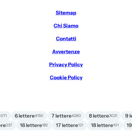
Sitemap
Chi Siamo
Contatti
Avvertenze
Privacy Policy
Cookie Policy
6 lettere
7 lettere
8 lettere
9 l
4071
4150
4260
3021
ere
16 lettere
17 lettere
18 lettere
19
237
182
121
101