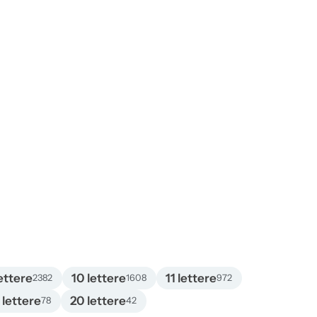
ettere
10 lettere
11 lettere
2382
1608
972
 lettere
20 lettere
78
42