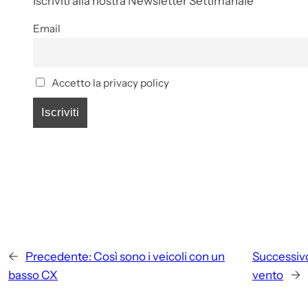
Iscriviti alla nostra Newsletter Settimanale
Email
Accetto la privacy policy
←
Precedente:
Così sono i veicoli con un
Successiv
basso CX
vento
→