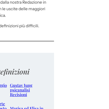
e
dalla nostra Redazione in
le uscite delle maggiori
ica.
efinizioni più difficili.
efinizioni
ggio
Gustav Jung
psicanalisi
Recisioni
rte
osto
Marisa ed Elisa in