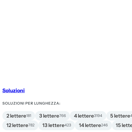
Soluzioni
SOLUZIONI PER LUNGHEZZA:
2 lettere
3 lettere
4 lettere
5 lettere
181
766
3194
12 lettere
13 lettere
14 lettere
15 lett
782
423
246