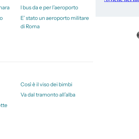
mmara
I bus da e per l’aeroporto
to
E’ stato un aeroporto militare
di Roma
Ins
Così è il viso dei bimbi
Va dal tramonto all’alba
tte