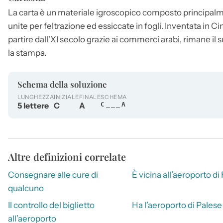
La
carta
è un materiale igroscopico composto principalmen
unite per feltrazione ed essiccate in fogli. Inventata in Cin
partire dall'XI secolo grazie ai commerci arabi, rimane il s
la stampa.
Schema della soluzione
LUNGHEZZA
INIZIALE
FINALE
SCHEMA
5 lettere
C
A
C___A
Altre definizioni correlate
Consegnare alle cure di
È vicina all’aeroporto di 
qualcuno
Il controllo del biglietto
Ha l’aeroporto di Palese
all’aeroporto