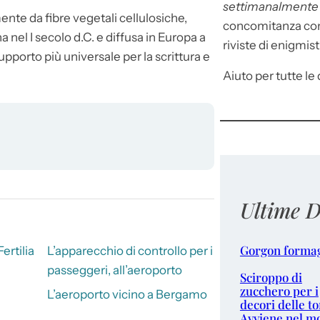
settimanalment
te da fibre vegetali cellulosiche,
concomitanza con 
a nel I secolo d.C. e diffusa in Europa a
riviste di enigmist
upporto più universale per la scrittura e
Aiuto per tutte le d
Ultime D
Gorgon forma
Fertilia
L’apparecchio di controllo per i
passeggeri, all’aeroporto
Sciroppo di
zucchero per i
L’aeroporto vicino a Bergamo
decori delle to
Avviene nel m