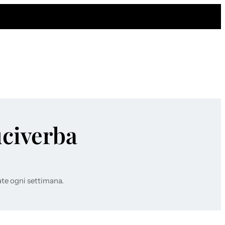
uciverba
ate ogni settimana.