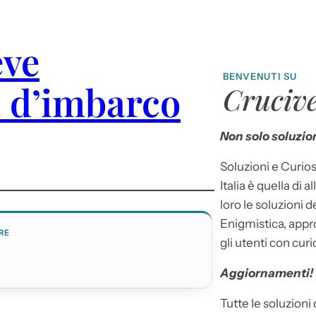
eve
BENVENUTI SU
a d’imbarco
Crucive
Non solo soluzion
Soluzioni e Curios
Italia è quella di a
loro le soluzioni 
Enigmistica, appr
RE
gli utenti con curi
A
Aggiornamenti!
Tutte le soluzioni