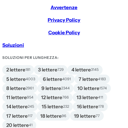
Avvertenze
Privacy Policy
Cookie Policy
Soluzioni
SOLUZIONI PER LUNGHEZZA:
2 lettere
3 lettere
4 lettere
181
729
3145
5 lettere
6 lettere
7 lettere
4003
4091
4183
8 lettere
9 lettere
10 lettere
2961
2344
1574
11 lettere
12 lettere
13 lettere
954
766
411
14 lettere
15 lettere
16 lettere
245
232
178
17 lettere
18 lettere
19 lettere
117
96
77
20 lettere
41