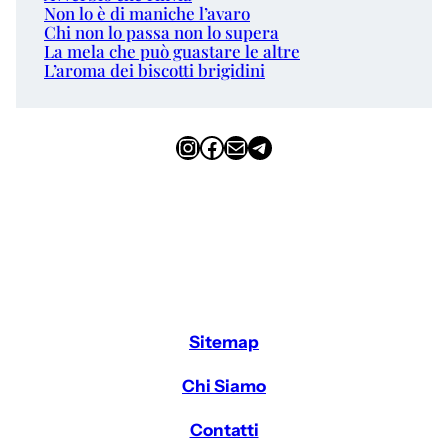
Non lo è di maniche l’avaro
Chi non lo passa non lo supera
La mela che può guastare le altre
L’aroma dei biscotti brigidini
Instagram
Facebook
Email
Telegram
Sitemap
Chi Siamo
Contatti