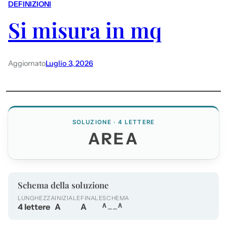
DEFINIZIONI
Si misura in mq
Aggiornato
Luglio 3, 2026
SOLUZIONE · 4 LETTERE
AREA
Schema della soluzione
LUNGHEZZA
INIZIALE
FINALE
SCHEMA
4 lettere
A
A
A__A