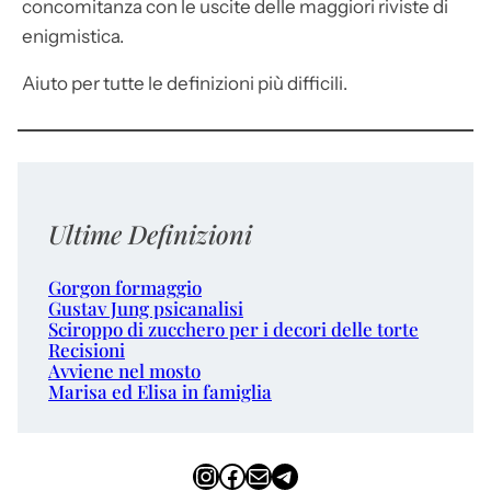
concomitanza con le uscite delle maggiori riviste di
enigmistica.
Aiuto per tutte le definizioni più difficili.
Ultime Definizioni
Gorgon formaggio
Gustav Jung psicanalisi
Sciroppo di zucchero per i decori delle torte
Recisioni
Avviene nel mosto
Marisa ed Elisa in famiglia
Instagram
Facebook
Email
Telegram