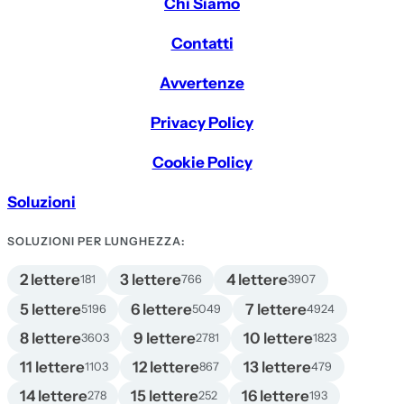
Chi Siamo
Contatti
Avvertenze
Privacy Policy
Cookie Policy
Soluzioni
SOLUZIONI PER LUNGHEZZA:
2 lettere
3 lettere
4 lettere
181
766
3907
5 lettere
6 lettere
7 lettere
5196
5049
4924
8 lettere
9 lettere
10 lettere
3603
2781
1823
11 lettere
12 lettere
13 lettere
1103
867
479
14 lettere
15 lettere
16 lettere
278
252
193