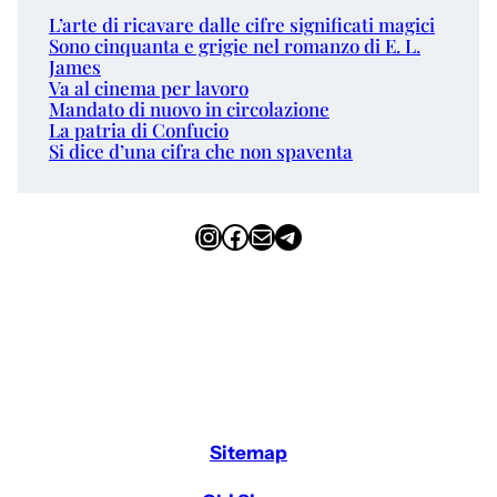
L’arte di ricavare dalle cifre significati magici
Sono cinquanta e grigie nel romanzo di E. L.
James
Va al cinema per lavoro
Mandato di nuovo in circolazione
La patria di Confucio
Si dice d’una cifra che non spaventa
Instagram
Facebook
Email
Telegram
Sitemap