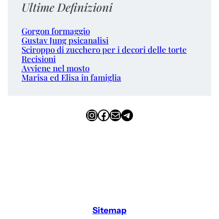
Ultime Definizioni
Gorgon formaggio
Gustav Jung psicanalisi
Sciroppo di zucchero per i decori delle torte
Recisioni
Avviene nel mosto
Marisa ed Elisa in famiglia
Instagram
Facebook
Email
Telegram
Sitemap