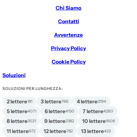
Chi Siamo
Contatti
Avvertenze
Privacy Policy
Cookie Policy
Soluzioni
SOLUZIONI PER LUNGHEZZA:
2 lettere
3 lettere
4 lettere
181
766
3194
5 lettere
6 lettere
7 lettere
4071
4150
4260
8 lettere
9 lettere
10 lettere
3021
2382
1608
11 lettere
12 lettere
13 lettere
972
782
423