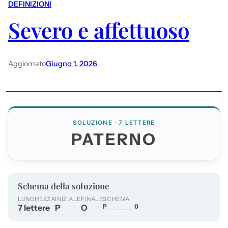
DEFINIZIONI
Severo e affettuoso
Aggiornato
Giugno 1, 2026
SOLUZIONE · 7 LETTERE
PATERNO
Schema della soluzione
LUNGHEZZA
INIZIALE
FINALE
SCHEMA
7 lettere
P
O
P_____O