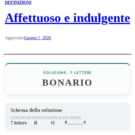
DEFINIZIONI
Affettuoso e indulgente
Aggiornato
Giugno 1, 2026
SOLUZIONE · 7 LETTERE
BONARIO
Schema della soluzione
LUNGHEZZA
INIZIALE
FINALE
SCHEMA
B_____O
7 lettere
B
O