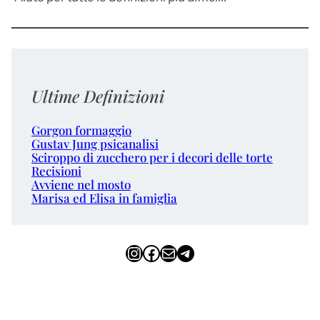
Ultime Definizioni
Gorgon formaggio
Gustav Jung psicanalisi
Sciroppo di zucchero per i decori delle torte
Recisioni
Avviene nel mosto
Marisa ed Elisa in famiglia
Instagram
Facebook
Email
Telegram