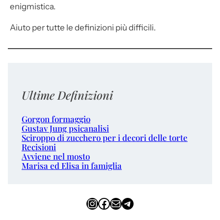
enigmistica.
Aiuto per tutte le definizioni più difficili.
Ultime Definizioni
Gorgon formaggio
Gustav Jung psicanalisi
Sciroppo di zucchero per i decori delle torte
Recisioni
Avviene nel mosto
Marisa ed Elisa in famiglia
Instagram
Facebook
Email
Telegram