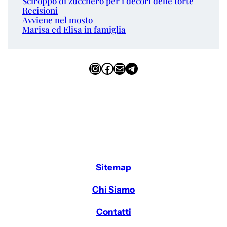
Sciroppo di zucchero per i decori delle torte
Recisioni
Avviene nel mosto
Marisa ed Elisa in famiglia
Instagram
Facebook
Email
Telegram
Sitemap
Chi Siamo
Contatti