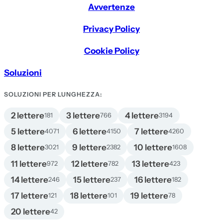
Avvertenze
Privacy Policy
Cookie Policy
Soluzioni
SOLUZIONI PER LUNGHEZZA:
2 lettere
3 lettere
4 lettere
181
766
3194
5 lettere
6 lettere
7 lettere
4071
4150
4260
8 lettere
9 lettere
10 lettere
3021
2382
1608
11 lettere
12 lettere
13 lettere
972
782
423
14 lettere
15 lettere
16 lettere
246
237
182
17 lettere
18 lettere
19 lettere
121
101
78
20 lettere
42