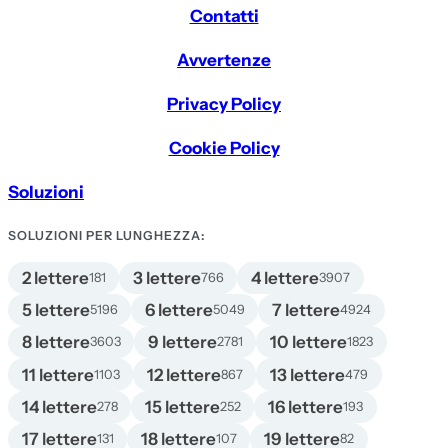
Contatti
Avvertenze
Privacy Policy
Cookie Policy
Soluzioni
SOLUZIONI PER LUNGHEZZA:
2 lettere
3 lettere
4 lettere
181
766
3907
5 lettere
6 lettere
7 lettere
5196
5049
4924
8 lettere
9 lettere
10 lettere
3603
2781
1823
11 lettere
12 lettere
13 lettere
1103
867
479
14 lettere
15 lettere
16 lettere
278
252
193
17 lettere
18 lettere
19 lettere
131
107
82