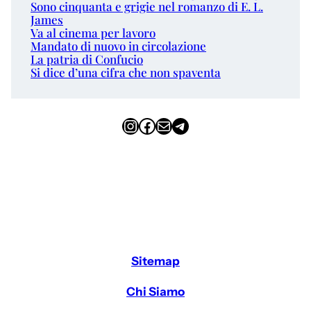
Sono cinquanta e grigie nel romanzo di E. L.
James
Va al cinema per lavoro
Mandato di nuovo in circolazione
La patria di Confucio
Si dice d’una cifra che non spaventa
Instagram
Facebook
Email
Telegram
Sitemap
Chi Siamo