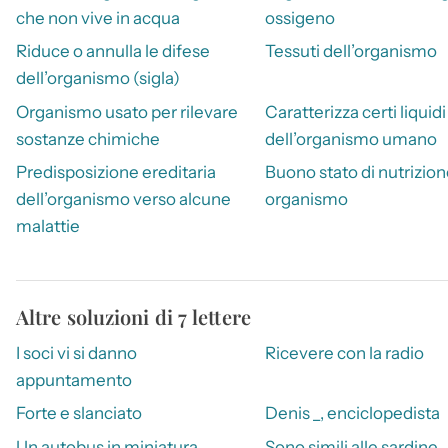
che non vive in acqua
ossigeno
Riduce o annulla le difese
Tessuti dell’organismo
dell’organismo (sigla)
Organismo usato per rilevare
Caratterizza certi liquidi
sostanze chimiche
dell’organismo umano
Predisposizione ereditaria
Buono stato di nutrizion
dell’organismo verso alcune
organismo
malattie
Altre soluzioni di 7 lettere
I soci vi si danno
Ricevere con la radio
appuntamento
Forte e slanciato
Denis _, enciclopedista
Un autobus in miniatura
Sono simili alle sardine