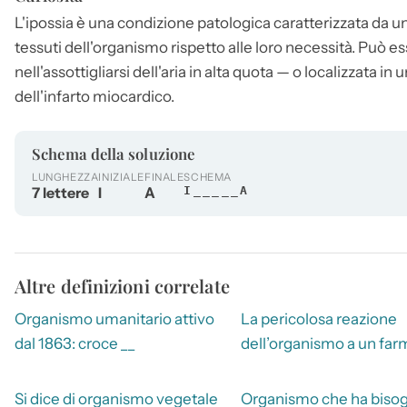
L'
ipossia
è una condizione patologica caratterizzata da un
tessuti dell'organismo rispetto alle loro necessità. Può 
nell'assottigliarsi dell'aria in alta quota — o localizzata i
dell'infarto miocardico.
Schema della soluzione
LUNGHEZZA
INIZIALE
FINALE
SCHEMA
7 lettere
I
A
I_____A
Altre definizioni correlate
Organismo umanitario attivo
La pericolosa reazione
dal 1863: croce __
dell’organismo a un fa
Si dice di organismo vegetale
Organismo che ha bisog