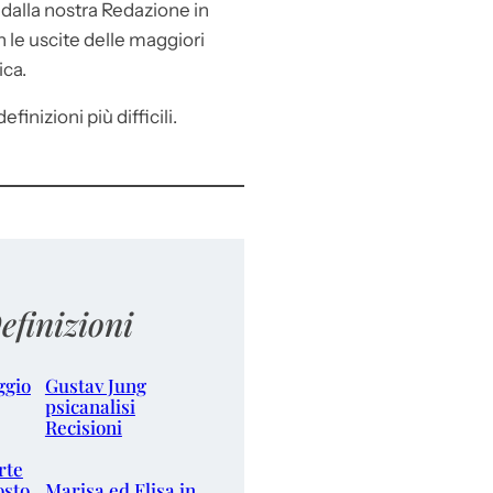
e
dalla nostra Redazione in
le uscite delle maggiori
ica.
efinizioni più difficili.
efinizioni
ggio
Gustav Jung
psicanalisi
Recisioni
rte
osto
Marisa ed Elisa in