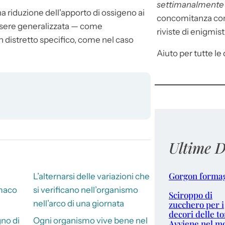
settimanalment
a riduzione dell'apporto di ossigeno ai
concomitanza con 
essere generalizzata — come
riviste di enigmist
n un distretto specifico, come nel caso
Aiuto per tutte le d
Ultime D
Gorgon forma
L’alternarsi delle variazioni che
rmaco
si verificano nell’organismo
Sciroppo di
nell’arco di una giornata
zucchero per i
decori delle to
no di
Ogni organismo vive bene nel
Avviene nel m