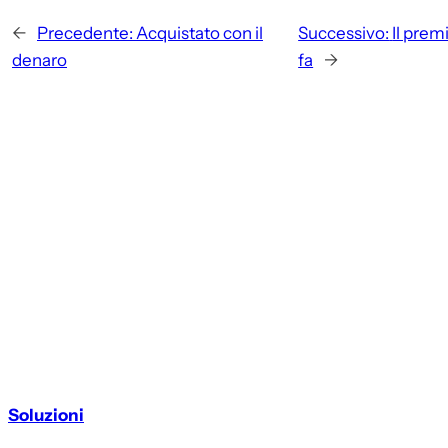
←
Precedente:
Acquistato con il
Successivo:
Il prem
denaro
fa
→
Soluzioni