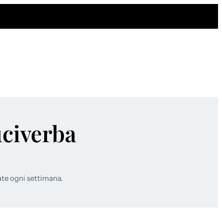
uciverba
ate ogni settimana.