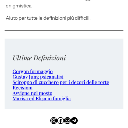
enigmistica.
Aiuto per tutte le definizioni più difficili.
Ultime Definizioni
Gorgon formaggio
Gustav Jung psicanalisi
Sciroppo di zucchero per i decori delle torte
Recisioni
Avviene nel mosto
Marisa ed Elisa in famiglia
Instagram
Facebook
Email
Telegram