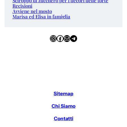
Sciroppo di zucchero per i decori delle torte
Recisioni
Avviene nel mosto
Marisa ed Elisa in famiglia
Instagram
Facebook
Email
Telegram
Sitemap
Chi Siamo
Contatti