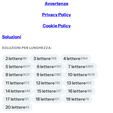
Avvertenze
Privacy Policy
Cookie Policy
Soluzioni
SOLUZIONI PER LUNGHEZZA:
2 lettere
3 lettere
4 lettere
181
766
3194
5 lettere
6 lettere
7 lettere
4071
4150
4260
8 lettere
9 lettere
10 lettere
3021
2382
1608
11 lettere
12 lettere
13 lettere
972
782
423
14 lettere
15 lettere
16 lettere
246
237
182
17 lettere
18 lettere
19 lettere
121
101
78
20 lettere
42