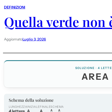
DEFINIZIONI
Quella verde non è
Aggiornato
Luglio 3, 2026
SOLUZIONE · 4 LETTE
AREA
Schema della soluzione
LUNGHEZZA
INIZIALE
FINALE
SCHEMA
4 lettere
A
A
A__A