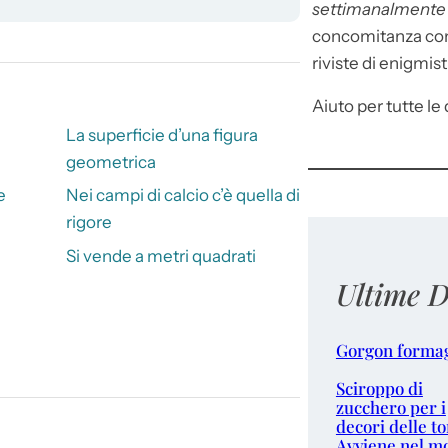
settimanalment
concomitanza con 
riviste di enigmist
Aiuto per tutte le d
i
La superficie d’una figura
geometrica
e
Nei campi di calcio c’è quella di
rigore
Si vende a metri quadrati
Ultime D
Gorgon forma
Sciroppo di
zucchero per i
decori delle to
Avviene nel m