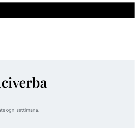
uciverba
ate ogni settimana.