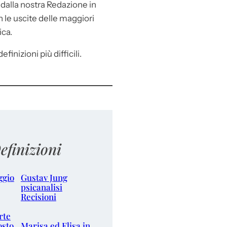
e
dalla nostra Redazione in
le uscite delle maggiori
ica.
efinizioni più difficili.
efinizioni
ggio
Gustav Jung
psicanalisi
Recisioni
rte
osto
Marisa ed Elisa in