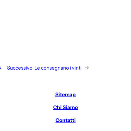
o
Successivo:
Le consegnano i vinti
→
Sitemap
Chi Siamo
Contatti