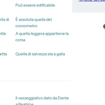
Può essere edificabile
la di
È assoluta quella del
Ins
cronometro
ette
A quella leggera appartiene la
corsa
etta
Quella di salvezza sta a galla
Il vezzeggiativo dato da Dante
a Beatrice