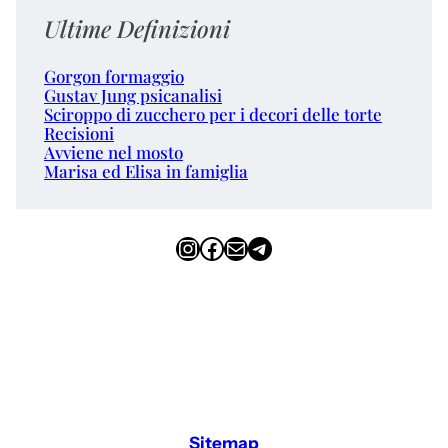
Ultime Definizioni
Gorgon formaggio
Gustav Jung psicanalisi
Sciroppo di zucchero per i decori delle torte
Recisioni
Avviene nel mosto
Marisa ed Elisa in famiglia
Instagram
Facebook
Email
Telegram
Sitemap