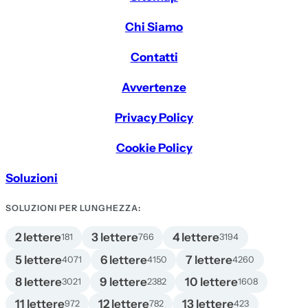
Chi Siamo
Contatti
Avvertenze
Privacy Policy
Cookie Policy
Soluzioni
SOLUZIONI PER LUNGHEZZA:
2 lettere
3 lettere
4 lettere
181
766
3194
5 lettere
6 lettere
7 lettere
4071
4150
4260
8 lettere
9 lettere
10 lettere
3021
2382
1608
11 lettere
12 lettere
13 lettere
972
782
423