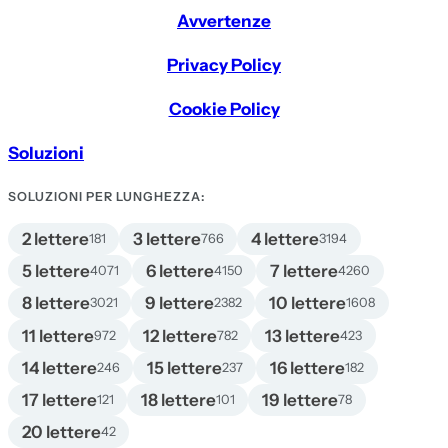
Avvertenze
Privacy Policy
Cookie Policy
Soluzioni
SOLUZIONI PER LUNGHEZZA:
2 lettere
3 lettere
4 lettere
181
766
3194
5 lettere
6 lettere
7 lettere
4071
4150
4260
8 lettere
9 lettere
10 lettere
3021
2382
1608
11 lettere
12 lettere
13 lettere
972
782
423
14 lettere
15 lettere
16 lettere
246
237
182
17 lettere
18 lettere
19 lettere
121
101
78
20 lettere
42