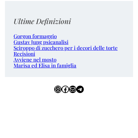
Ultime Definizioni
Gorgon formaggio
Gustav Jung psicanalisi
Sciroppo di zucchero per i decori delle torte
Recisioni
Avviene nel mosto
Marisa ed Elisa in famiglia
Instagram
Facebook
Email
Telegram