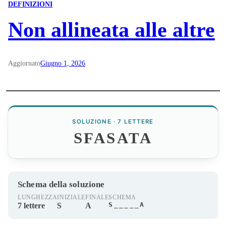
DEFINIZIONI
Non allineata alle altre
Aggiornato
Giugno 1, 2026
SOLUZIONE · 7 LETTERE
SFASATA
Schema della soluzione
LUNGHEZZA
INIZIALE
FINALE
SCHEMA
S_____A
7 lettere
S
A