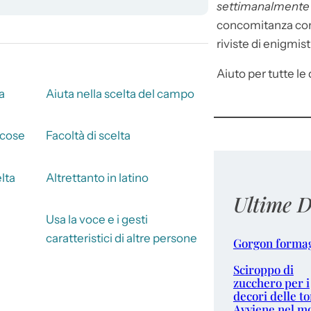
settimanalment
concomitanza con 
riviste di enigmist
Aiuto per tutte le d
a
Aiuta nella scelta del campo
 cose
Facoltà di scelta
elta
Altrettanto in latino
Ultime D
Usa la voce e i gesti
caratteristici di altre persone
Gorgon forma
Sciroppo di
zucchero per i
decori delle to
Avviene nel m