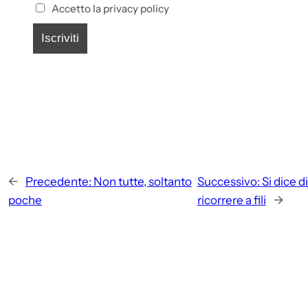
Accetto la privacy policy
←
Precedente:
Non tutte, soltanto
Successivo:
Si dice d
poche
ricorrere a fili
→