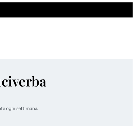
uciverba
ate ogni settimana.