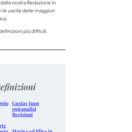
e
dalla nostra Redazione in
le uscite delle maggiori
ica.
efinizioni più difficili.
efinizioni
ggio
Gustav Jung
psicanalisi
Recisioni
rte
osto
Marisa ed Elisa in