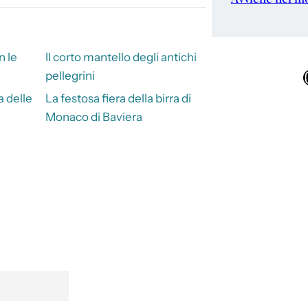
n le
Il corto mantello degli antichi
Ins
pellegrini
 delle
La festosa fiera della birra di
Monaco di Baviera