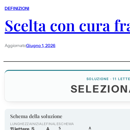
DEFINIZIONI
Scelta con cura fr
Aggiornato
Giugno 1, 2026
SOLUZIONE · 11 LETT
SELEZION
Schema della soluzione
LUNGHEZZA
INIZIALE
FINALE
SCHEMA
11 lettere
S
A
S_________A