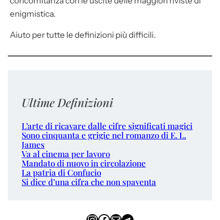
concomitanza con le uscite delle maggiori riviste di
enigmistica.
Aiuto per tutte le definizioni più difficili.
Ultime Definizioni
L’arte di ricavare dalle cifre significati magici
Sono cinquanta e grigie nel romanzo di E. L.
James
Va al cinema per lavoro
Mandato di nuovo in circolazione
La patria di Confucio
Si dice d’una cifra che non spaventa
Instagram
Facebook
Email
Telegram