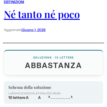
DEFINIZIONI
Né tanto né poco
Aggiornato
Giugno 1, 2026
SOLUZIONE · 10 LETTERE
ABBASTANZA
Schema della soluzione
LUNGHEZZA
INIZIALE
FINALE
SCHEMA
10 lettere
A
A
A________A