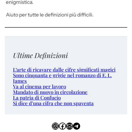
enigmistica.
Aiuto per tutte le definizioni più difficili.
Ultime Definizioni
L’arte di ricavare dalle cifre significati magici
Sono cinquanta e grigie nel romanzo di E. L.
James
Va al cinema per lavoro
Mandato di nuovo in circolazione
La patria di Confucio
Si dice d’una cifra che non spaventa
Instagram
Facebook
Email
Telegram