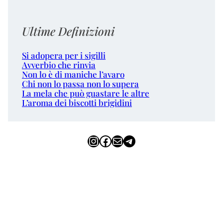
Ultime Definizioni
Si adopera per i sigilli
Avverbio che rinvia
Non lo è di maniche l’avaro
Chi non lo passa non lo supera
La mela che può guastare le altre
L’aroma dei biscotti brigidini
Instagram
Facebook
Email
Telegram