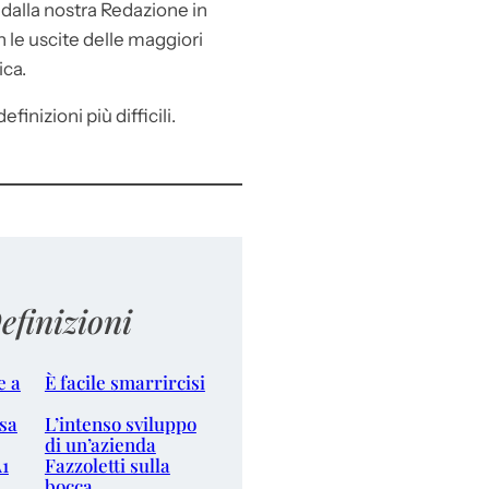
e
dalla nostra Redazione in
le uscite delle maggiori
ica.
efinizioni più difficili.
efinizioni
e a
È facile smarrircisi
sa
L’intenso sviluppo
di un’azienda
A1
Fazzoletti sulla
bocca