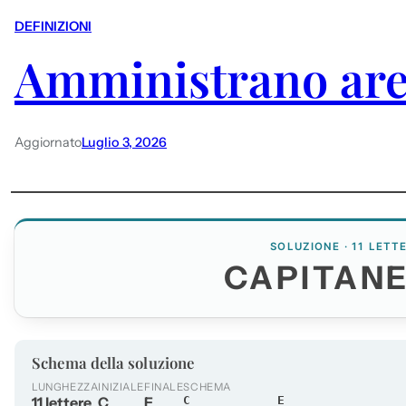
DEFINIZIONI
Amministrano are
Aggiornato
Luglio 3, 2026
SOLUZIONE · 11 LETT
CAPITANE
Schema della soluzione
LUNGHEZZA
INIZIALE
FINALE
SCHEMA
11 lettere
C
E
C_________E