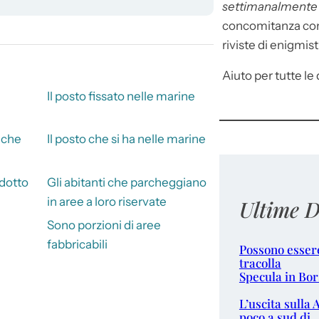
settimanalment
concomitanza con 
riviste di enigmist
Aiuto per tutte le d
Il posto fissato nelle marine
nche
Il posto che si ha nelle marine
dotto
Gli abitanti che parcheggiano
in aree a loro riservate
Ultime D
Sono porzioni di aree
fabbricabili
Possono esser
tracolla
Specula in Bor
L’uscita sulla 
poco a sud di