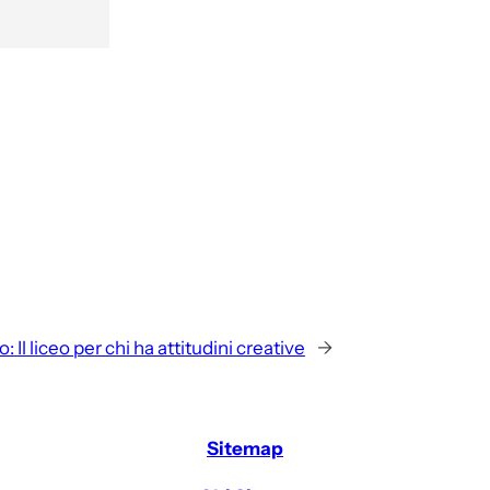
o:
Il liceo per chi ha attitudini creative
→
Sitemap