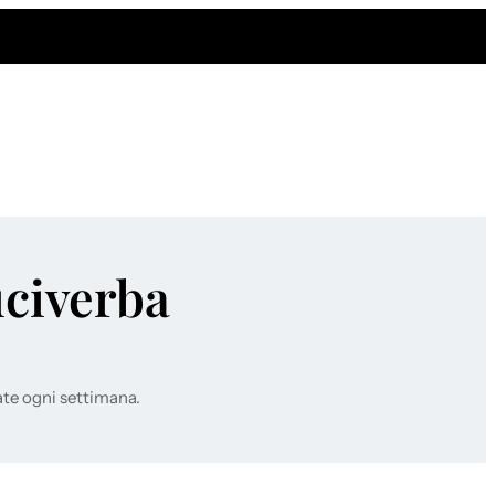
uciverba
ate ogni settimana.