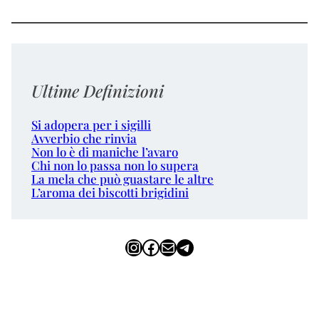
Ultime Definizioni
Si adopera per i sigilli
Avverbio che rinvia
Non lo è di maniche l’avaro
Chi non lo passa non lo supera
La mela che può guastare le altre
L’aroma dei biscotti brigidini
Instagram
Facebook
Email
Telegram