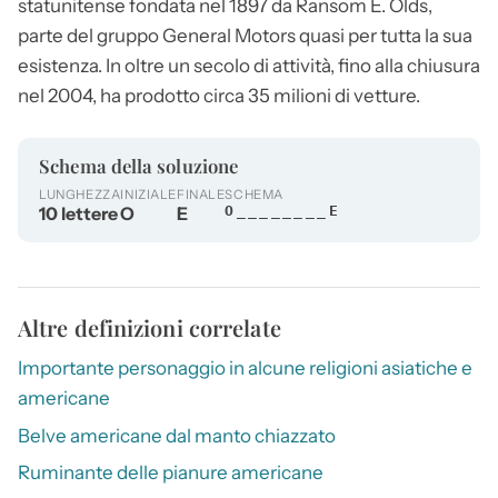
statunitense fondata nel 1897 da Ransom E. Olds,
parte del gruppo General Motors quasi per tutta la sua
esistenza. In oltre un secolo di attività, fino alla chiusura
nel 2004, ha prodotto circa 35 milioni di vetture.
Schema della soluzione
LUNGHEZZA
INIZIALE
FINALE
SCHEMA
10 lettere
O
E
O________E
Altre definizioni correlate
Importante personaggio in alcune religioni asiatiche e
americane
Belve americane dal manto chiazzato
Ruminante delle pianure americane